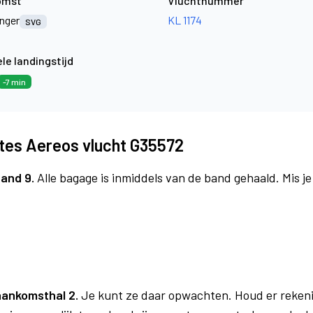
omst
Vluchtnummer
nger
KL 1174
SVG
le landingstijd
-7 min
tes Aereos vlucht G35572
and 9.
Alle bagage is inmiddels van de band gehaald. Mis j
aankomsthal 2.
Je kunt ze daar opwachten. Houd er reken