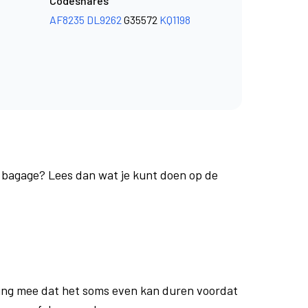
Codeshares
AF8235
DL9262
G35572
KQ1198
e bagage? Lees dan wat je kunt doen op de
ing mee dat het soms even kan duren voordat