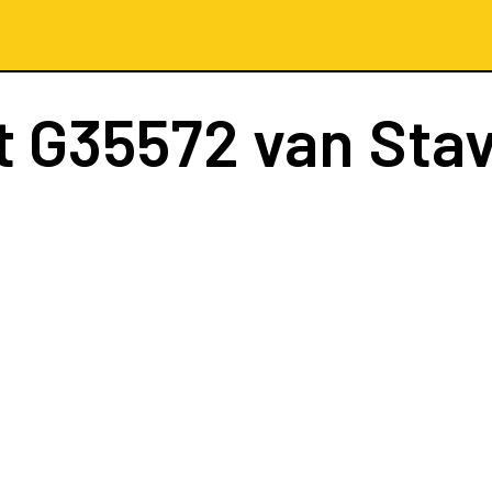
t
G35572
van Sta