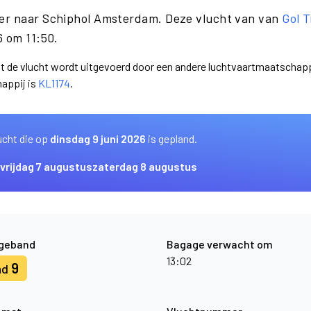
ger naar Schiphol Amsterdam. Deze vlucht van van
Gol 
6 om 11:50.
dat de vlucht wordt uitgevoerd door een andere luchtvaartmaatschap
appij is
KL1174
.
ucht die op
dinsdag 9 juni 2026
is gepland.
vrijdag 7 augustus
zaterdag 8 augustus
geband
Bagage verwacht om
13:02
9
nd