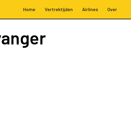
Home
Vertrektijden
Airlines
Over
vanger