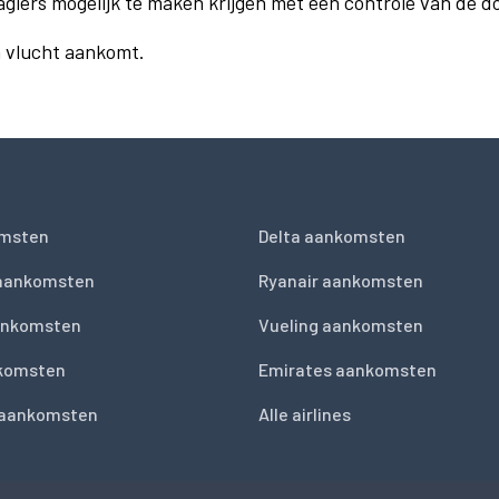
agiers mogelijk te maken krijgen met een controle van de 
n vlucht aankomt.
msten
Delta aankomsten
 aankomsten
Ryanair aankomsten
ankomsten
Vueling aankomsten
nkomsten
Emirates aankomsten
 aankomsten
Alle airlines