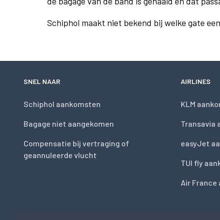
de bagage van de band is gehaald en dat pass
Schiphol maakt niet bekend bij welke gate ee
SNEL NAAR
AIRLINES
Schiphol aankomsten
KLM aanko
Bagage niet aangekomen
Transavia
Compensatie bij vertraging of
easyJet a
geannuleerde vlucht
TUI fly aa
Air France