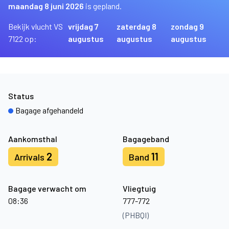
maandag 8 juni 2026
is gepland.
Bekijk vlucht VS
vrijdag 7
zaterdag 8
zondag 9
7122 op:
augustus
augustus
augustus
Status
Bagage afgehandeld
Aankomsthal
Bagageband
2
11
Arrivals
Band
Bagage verwacht om
Vliegtuig
08:36
777-772
(PHBQI)