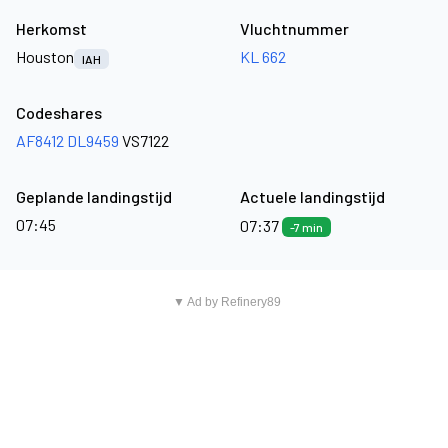
Herkomst
Vluchtnummer
Houston
KL 662
IAH
Codeshares
AF8412
DL9459
VS7122
Geplande landingstijd
Actuele landingstijd
07:45
07:37
-7 min
▼ Ad by Refinery89