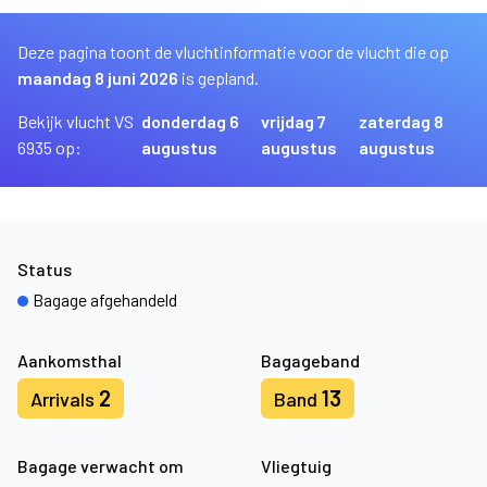
Deze pagina toont de vluchtinformatie voor de vlucht die op
maandag 8 juni 2026
is gepland.
Bekijk vlucht VS
donderdag 6
vrijdag 7
zaterdag 8
6935 op:
augustus
augustus
augustus
Status
Bagage afgehandeld
Aankomsthal
Bagageband
2
13
Arrivals
Band
Bagage verwacht om
Vliegtuig