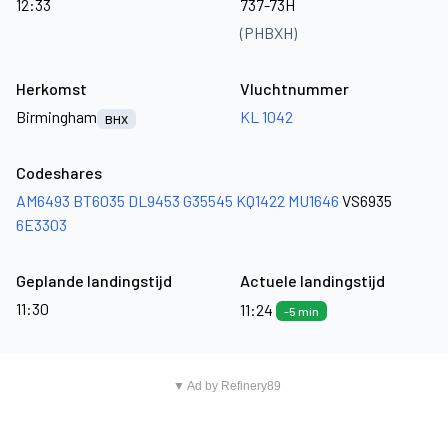
12:33
737-73H
(PHBXH)
Herkomst
Vluchtnummer
Birmingham
KL 1042
BHX
Codeshares
AM6493
BT6035
DL9453
G35545
KQ1422
MU1646
VS6935
6E3303
Geplande landingstijd
Actuele landingstijd
11:30
11:24
-5 min
▼ Ad by Refinery89