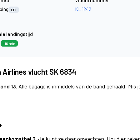
omst
Vluchtnummer
ping
KL 1242
LPI
le landingstijd
3
-16 min
Airlines vlucht SK 6834
and 13.
Alle bagage is inmiddels van de band gehaald. Mis 
4
aankomsthal 2.
Je kunt ze daar opwachten. Houd er reken