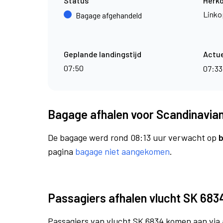
Status
Herk
Linko
Bagage afgehandeld
Geplande landingstijd
Actue
07:50
07:3
Bagage afhalen voor Scandinavian 
De bagage werd rond 08:13 uur verwacht op
b
pagina
bagage niet aangekomen
.
Passagiers afhalen vlucht SK 683
Passagiers van vlucht SK 6834 komen aan via