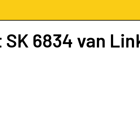
t
SK 6834
van Lin