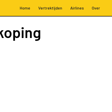
Home
Vertrektijden
Airlines
Over
koping