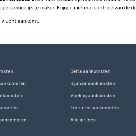
agiers mogelijk te maken krijgen met een controle van de 
n vlucht aankomt.
msten
Delta aankomsten
 aankomsten
Ryanair aankomsten
ankomsten
Vueling aankomsten
nkomsten
Emirates aankomsten
 aankomsten
Alle airlines