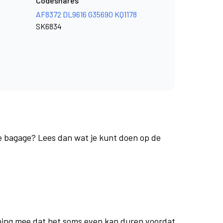
Codeshares
AF8372
DL9616
G35690
KQ1178
SK6834
je bagage? Lees dan wat je kunt doen op de
ing mee dat het soms even kan duren voordat