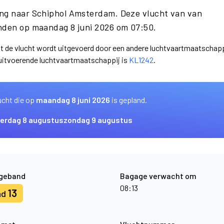
ing naar Schiphol Amsterdam. Deze vlucht van van
nden op maandag 8 juni 2026 om 07:50.
dat de vlucht wordt uitgevoerd door een andere luchtvaartmaatschapp
 uitvoerende luchtvaartmaatschappij is
KL1242
.
ucht die op
maandag 8 juni 2026
is gepland.
erdag 8 augustus
zondag 9 augustus
geband
Bagage verwacht om
08:13
13
nd