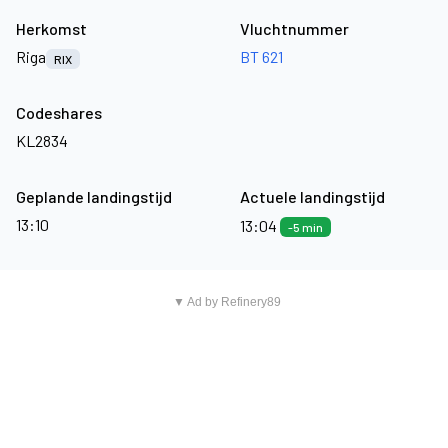
Herkomst
Vluchtnummer
Riga
BT 621
RIX
Codeshares
KL2834
Geplande landingstijd
Actuele landingstijd
13:10
13:04
-5 min
▼ Ad by Refinery89