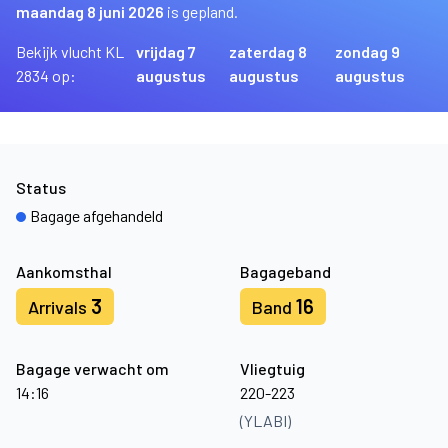
maandag 8 juni 2026
is gepland.
Bekijk vlucht KL
vrijdag 7
zaterdag 8
zondag 9
2834 op:
augustus
augustus
augustus
Status
Bagage afgehandeld
Aankomsthal
Bagageband
3
16
Arrivals
Band
Bagage verwacht om
Vliegtuig
14:16
220-223
(YLABI)