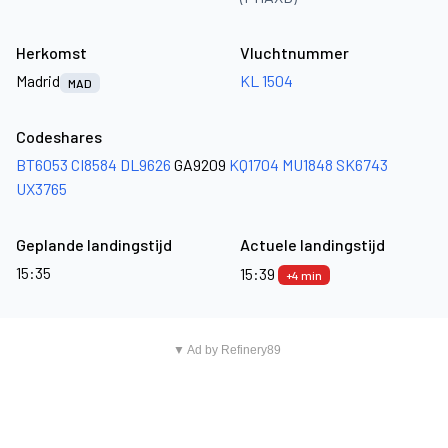
Herkomst
Vluchtnummer
Madrid
KL 1504
MAD
Codeshares
BT6053
CI8584
DL9626
GA9209
KQ1704
MU1848
SK6743
UX3765
Geplande landingstijd
Actuele landingstijd
15:35
15:39
+4 min
▼ Ad by Refinery89