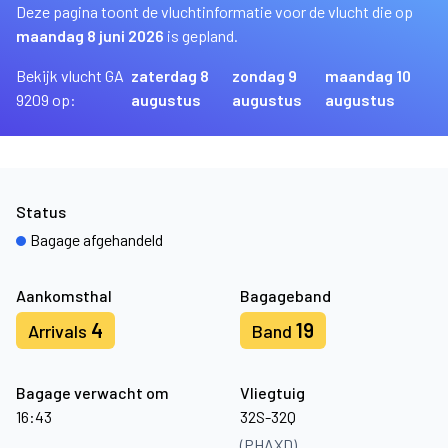
Deze pagina toont de vluchtinformatie voor de vlucht die op
maandag 8 juni 2026
is gepland.
Bekijk vlucht GA
zaterdag 8
zondag 9
maandag 10
9209 op:
augustus
augustus
augustus
Status
Bagage afgehandeld
Aankomsthal
Bagageband
4
19
Arrivals
Band
Bagage verwacht om
Vliegtuig
16:43
32S-32Q
(PHAXD)