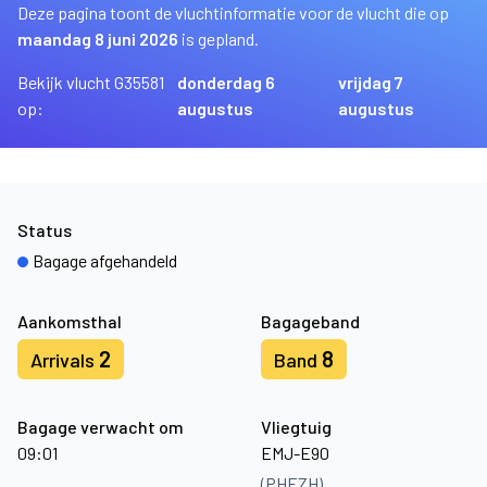
Deze pagina toont de vluchtinformatie voor de vlucht die op
maandag 8 juni 2026
is gepland.
Bekijk vlucht G35581
donderdag 6
vrijdag 7
op:
augustus
augustus
Status
Bagage afgehandeld
Aankomsthal
Bagageband
2
8
Arrivals
Band
Bagage verwacht om
Vliegtuig
09:01
EMJ-E90
(PHEZH)