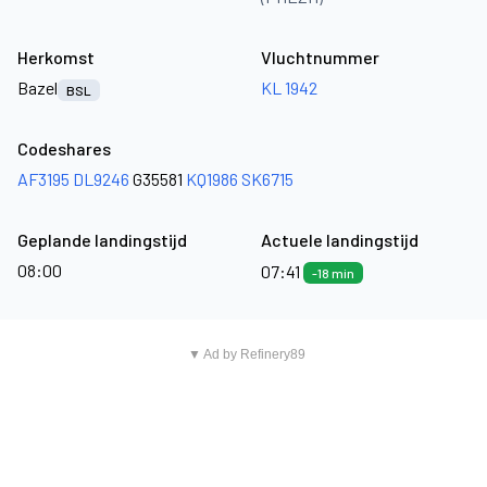
Herkomst
Vluchtnummer
Bazel
KL 1942
BSL
Codeshares
AF3195
DL9246
G35581
KQ1986
SK6715
Geplande landingstijd
Actuele landingstijd
08:00
07:41
-18 min
▼ Ad by Refinery89