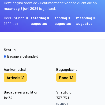
Deze pagina toont de vluchtinformatie voor de vlucht die op
maandag 8 juni 2026
is gepland.
Bekijk vlucht DL
zaterdag 8
zondag 9
maandag 10
9544 op:
augustus
augustus
augustus
Status
Bagage afgehandeld
Aankomsthal
Bagageband
2
13
Arrivals
Band
Bagage verwacht om
Vliegtuig
14:34
737-73J
(PHBXT)