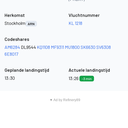
Herkomst
Vluchtnummer
Stockholm
KL 1218
ARN
Codeshares
AM6284
DL9544
KQ1108
MF9311
MU1800
SK6630
SV6308
6E8017
Geplande landingstijd
Actuele landingstijd
13:30
13:26
-3 min
▼ Ad by Refinery89