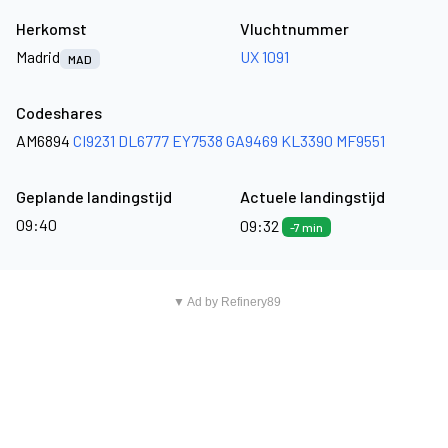
Herkomst
Vluchtnummer
Madrid
UX 1091
MAD
Codeshares
AM6894
CI9231
DL6777
EY7538
GA9469
KL3390
MF9551
Geplande landingstijd
Actuele landingstijd
09:40
09:32
-7 min
▼ Ad by Refinery89