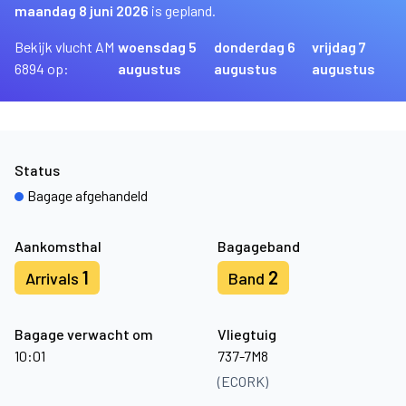
maandag 8 juni 2026
is gepland.
Bekijk vlucht AM
woensdag 5
donderdag 6
vrijdag 7
6894 op:
augustus
augustus
augustus
Status
Bagage afgehandeld
Aankomsthal
Bagageband
1
2
Arrivals
Band
Bagage verwacht om
Vliegtuig
10:01
737-7M8
(ECORK)