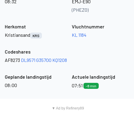
08:32
EMJ-E90
(PHEZO)
Herkomst
Vluchtnummer
Kristiansand
KL 1184
KRS
Codeshares
AF8273
DL9571
G35700
KQ1208
Geplande landingstijd
Actuele landingstijd
08:00
07:51
-8 min
▼ Ad by Refinery89