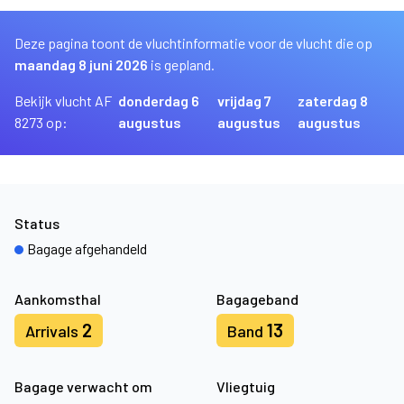
Deze pagina toont de vluchtinformatie voor de vlucht die op
maandag 8 juni 2026
is gepland.
Bekijk vlucht AF
donderdag 6
vrijdag 7
zaterdag 8
8273 op:
augustus
augustus
augustus
Status
Bagage afgehandeld
Aankomsthal
Bagageband
2
13
Arrivals
Band
Bagage verwacht om
Vliegtuig