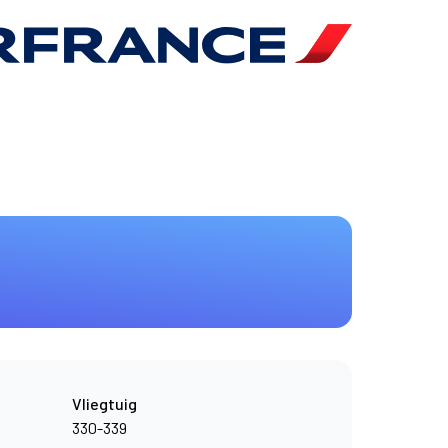
Vliegtuig
330-339