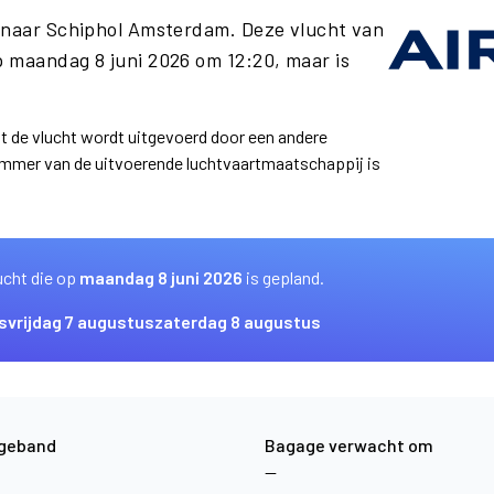
t naar Schiphol Amsterdam. Deze vlucht van
 maandag 8 juni 2026 om 12:20, maar is
at de vlucht wordt uitgevoerd door een andere
ummer van de uitvoerende luchtvaartmaatschappij is
ucht die op
maandag 8 juni 2026
is gepland.
s
vrijdag 7 augustus
zaterdag 8 augustus
geband
Bagage verwacht om
—