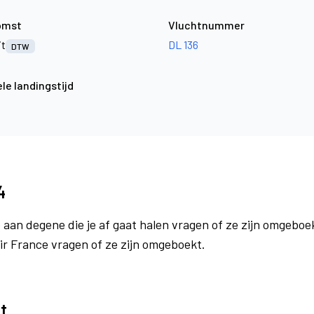
omst
Vluchtnummer
it
DL 136
DTW
le landingstijd
4
 aan degene die je af gaat halen vragen of ze zijn omgeboek
Air France vragen of ze zijn omgeboekt.
t