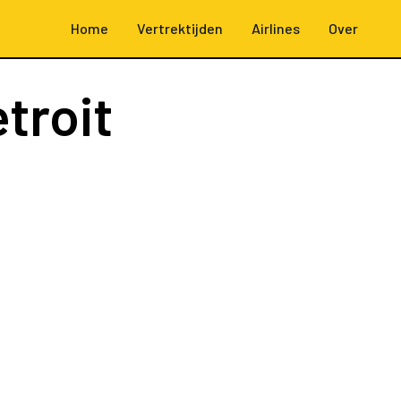
Home
Vertrektijden
Airlines
Over
troit