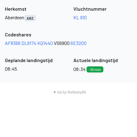
Herkomst
Vluchtnummer
Aberdeen
KL 910
ABZ
Codeshares
AF8366
DL9174
KQ1440
VS6900
6E3200
Geplande landingstijd
Actuele landingstijd
08:45
08:34
-10 min
▼ Ad by Refinery89