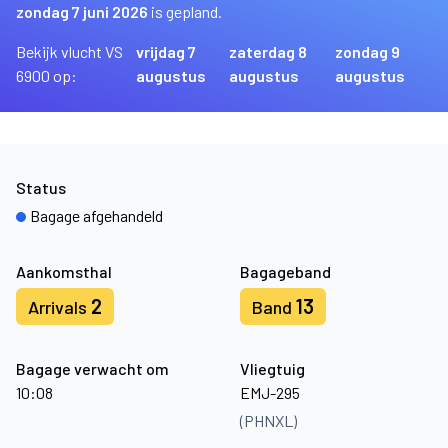
zondag 7 juni 2026
is gepland.
Bekijk vlucht VS
vrijdag 7
zaterdag 8
zondag 9
6900 op:
augustus
augustus
augustus
Status
Bagage afgehandeld
Aankomsthal
Bagageband
2
13
Arrivals
Band
Bagage verwacht om
Vliegtuig
10:08
EMJ-295
(PHNXL)