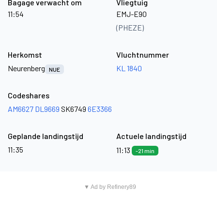
Bagage verwacht om
Vliegtuig
11:54
EMJ-E90
(PHEZE)
Herkomst
Vluchtnummer
Neurenberg
KL 1840
NUE
Codeshares
AM6627
DL9669
SK6749
6E3366
Geplande landingstijd
Actuele landingstijd
11:35
11:13
-21 min
▼ Ad by Refinery89