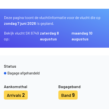
Deze pagina toont de vluchtinformatie voor de vlucht die op
zondag 7 juni 2026
is gepland.
Bekijk vlucht SK 6749
zaterdag 8
maandag 10
op:
augustus
augustus
Status
Bagage afgehandeld
Aankomsthal
Bagageband
2
9
Arrivals
Band