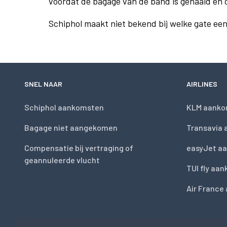
voordat de bagage van de band is gehaald en 
Schiphol maakt niet bekend bij welke gate ee
SNEL NAAR
AIRLINES
Schiphol aankomsten
KLM aanko
Bagage niet aangekomen
Transavia
Compensatie bij vertraging of
easyJet a
geannuleerde vlucht
TUI fly aa
Air France