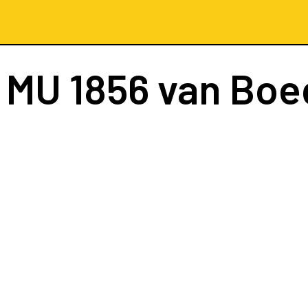
t
MU 1856
van Boe