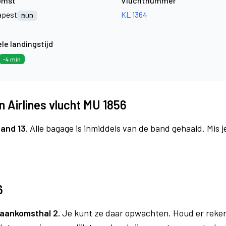
omst
Vluchtnummer
apest
KL 1364
BUD
le landingstijd
-4 min
 Airlines vlucht MU 1856
and 13.
Alle bagage is inmiddels van de band gehaald. Mis 
6
aankomsthal 2.
Je kunt ze daar opwachten. Houd er reke