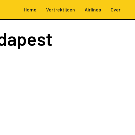
Home
Vertrektijden
Airlines
Over
dapest