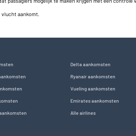
dat passagiers mogelijk te maken krijgen met een controle
n vlucht aankomt.
msten
Delta aankomsten
 aankomsten
Ryanair aankomsten
ankomsten
Vueling aankomsten
nkomsten
Emirates aankomsten
 aankomsten
Alle airlines