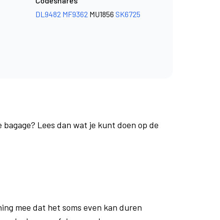
Codeshares
DL9482
MF9362
MU1856
SK6725
je bagage? Lees dan wat je kunt doen op de
ning mee dat het soms even kan duren