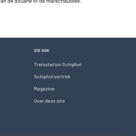
 van de douane of de marechaussee.
ZIE OOK
Treinstation Schiphol
Schiphol vertrek
Magazine
Over deze site