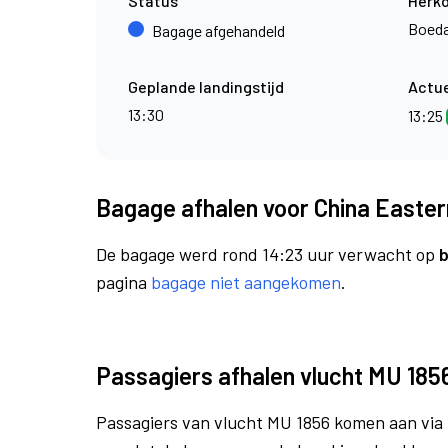
Status
Herk
Boed
Bagage afgehandeld
Geplande landingstijd
Actue
13:30
13:25
Bagage afhalen voor China Eastern
De bagage werd rond 14:23 uur verwacht op
b
pagina
bagage niet aangekomen
.
Passagiers afhalen vlucht MU 185
Passagiers van vlucht MU 1856 komen aan via