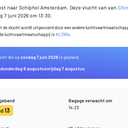
est naar Schiphol Amsterdam. Deze vlucht van van
Chin
 7 juni 2026 om 13:30.
at de vlucht wordt uitgevoerd door een andere luchtvaartmaatschapp
nde luchtvaartmaatschappij is
KL1364
.
ucht die op
zondag 7 juni 2026
is gepland.
s
donderdag 6 augustus
vrijdag 7 augustus
geband
Bagage verwacht om
14:23
13
nd