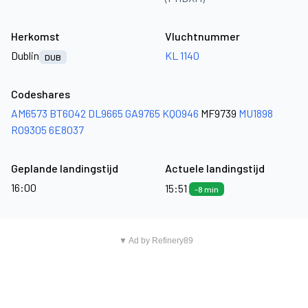
Herkomst
Vluchtnummer
Dublin
KL 1140
DUB
Codeshares
AM6573
BT6042
DL9665
GA9765
KQ0946
MF9739
MU1898
RO9305
6E8037
Geplande landingstijd
Actuele landingstijd
16:00
15:51
-8 min
▼ Ad by Refinery89