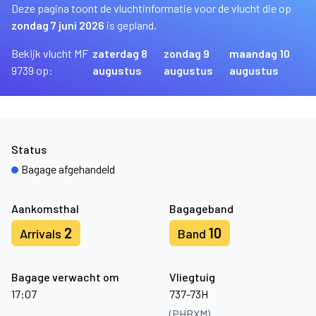
Deze pagina toont de vluchtinformatie voor de vlucht die op
zondag 7 juni 2026
is gepland.
Bekijk vlucht MF
zaterdag 8
zondag 9
maandag 10
9739 op:
augustus
augustus
augustus
Status
Bagage afgehandeld
Aankomsthal
Bagageband
2
10
Arrivals
Band
Bagage verwacht om
Vliegtuig
17:07
737-73H
(PHBXM)