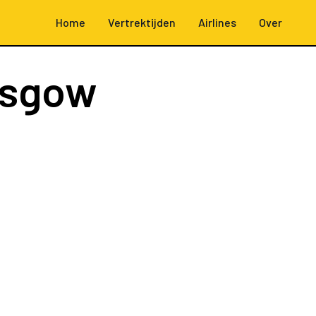
Home
Vertrektijden
Airlines
Over
asgow