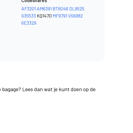
Codeshares
AF3201
AM6391
BT6046
DL9525
G35533
KQ1470
MF9791
VS6982
6E3329
je bagage? Lees dan wat je kunt doen op de