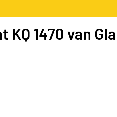
ht
KQ 1470
van Gl