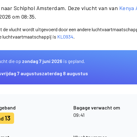
w naar Schiphol Amsterdam. Deze vlucht van van
Kenya 
 2026 om 08:35.
dat de vlucht wordt uitgevoerd door een andere luchtvaartmaatschapp
e luchtvaartmaatschappij is
KL0934
.
ucht die op
zondag 7 juni 2026
is gepland.
s
vrijdag 7 augustus
zaterdag 8 augustus
geband
Bagage verwacht om
09:41
13
nd