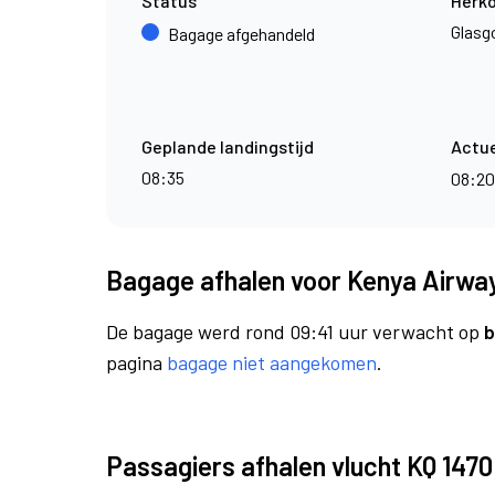
Status
Herk
Glas
Bagage afgehandeld
Geplande landingstijd
Actue
08:35
08:2
Bagage afhalen voor Kenya Airway
De bagage werd rond 09:41 uur verwacht op
b
pagina
bagage niet aangekomen
.
Passagiers afhalen vlucht KQ 1470