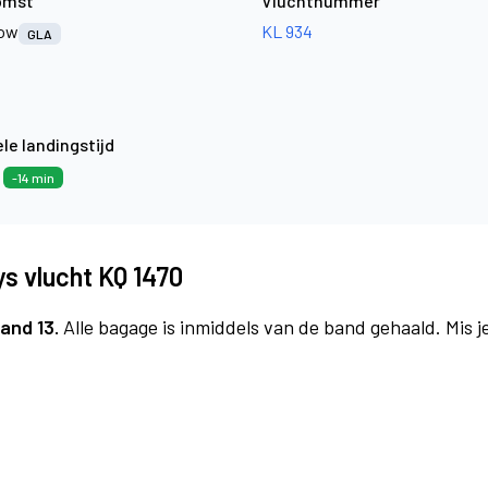
omst
Vluchtnummer
gow
KL 934
GLA
le landingstijd
0
-14 min
s vlucht KQ 1470
and 13.
Alle bagage is inmiddels van de band gehaald. Mis 