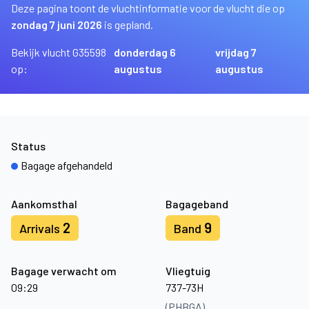
Deze pagina toont de vluchtinformatie voor de vlucht die op
zondag 7 juni 2026
is gepland.
Bekijk vlucht G35598
donderdag 6
vrijdag 7
op:
augustus
augustus
Status
Bagage afgehandeld
Aankomsthal
Bagageband
2
9
Arrivals
Band
Bagage verwacht om
Vliegtuig
09:29
737-73H
(PHBGA)