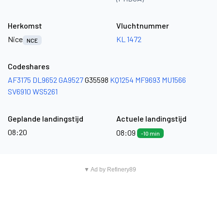
Herkomst
Vluchtnummer
Nice
KL 1472
NCE
Codeshares
AF3175
DL9652
GA9527
G35598
KQ1254
MF9693
MU1566
SV6910
WS5261
Geplande landingstijd
Actuele landingstijd
08:20
08:09
-10 min
▼ Ad by Refinery89