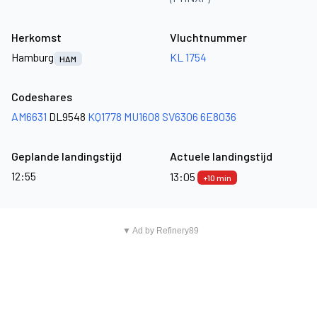
Herkomst
Vluchtnummer
Hamburg
KL 1754
HAM
Codeshares
AM6631
DL9548
KQ1778
MU1608
SV6306
6E8036
Geplande landingstijd
Actuele landingstijd
12:55
13:05
+10 min
▼ Ad by Refinery89