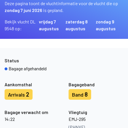
Deze pagina toont de vluchtinformatie voor de vlucht die op
zondag 7 juni 2026
is gepland.
Bekijk vlucht DL
vrijdag 7
zaterdag 8
zondag 9
9548 op:
augustus
augustus
augustus
Status
Bagage afgehandeld
Aankomsthal
Bagageband
2
8
Arrivals
Band
Bagage verwacht om
Vliegtuig
14:22
EMJ-295
(PHNXF)