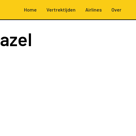
Home
Vertrektijden
Airlines
Over
azel