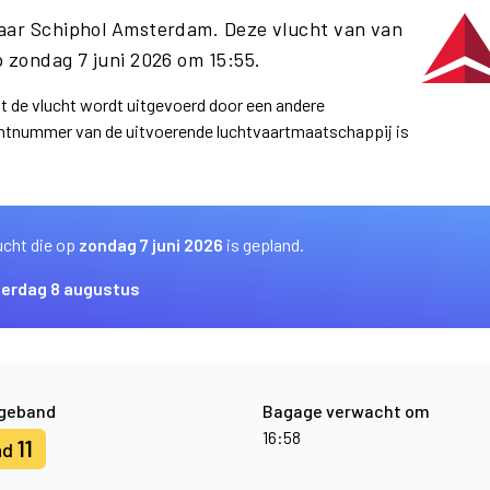
naar Schiphol Amsterdam. Deze vlucht van van
 zondag 7 juni 2026 om 15:55.
at de vlucht wordt uitgevoerd door een andere
uchtnummer van de uitvoerende luchtvaartmaatschappij is
ucht die op
zondag 7 juni 2026
is gepland.
terdag 8 augustus
geband
Bagage verwacht om
16:58
11
nd