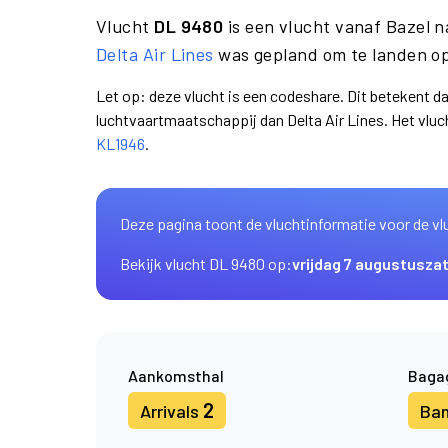
Vlucht
DL 9480
is een vlucht vanaf Bazel 
Delta Air Lines
was gepland om te landen op
Let op: deze vlucht is een codeshare. Dit betekent d
luchtvaartmaatschappij dan Delta Air Lines. Het vl
KL1946
.
Deze pagina toont de vluchtinformatie voor de vl
Bekijk vlucht DL 9480 op:
vrijdag 7 augustus
za
Aankomsthal
Baga
2
Arrivals
Ba