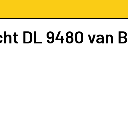
cht
DL 9480
van B