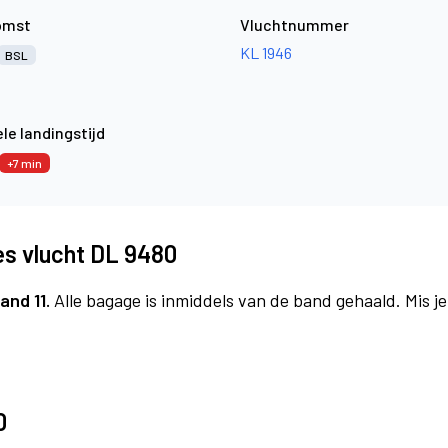
omst
Vluchtnummer
KL 1946
BSL
le landingstijd
+7 min
es vlucht DL 9480
and 11.
Alle bagage is inmiddels van de band gehaald. Mis 
0