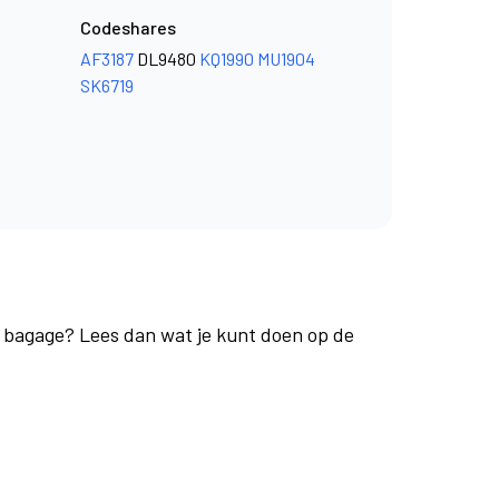
Codeshares
AF3187
DL9480
KQ1990
MU1904
SK6719
je bagage? Lees dan wat je kunt doen op de