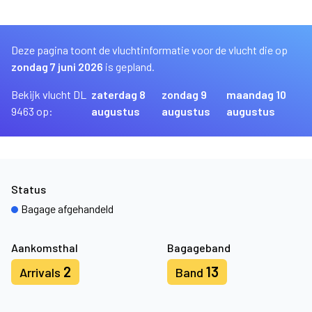
Deze pagina toont de vluchtinformatie voor de vlucht die op
zondag 7 juni 2026
is gepland.
Bekijk vlucht DL
zaterdag 8
zondag 9
maandag 10
9463 op:
augustus
augustus
augustus
Status
Bagage afgehandeld
Aankomsthal
Bagageband
2
13
Arrivals
Band