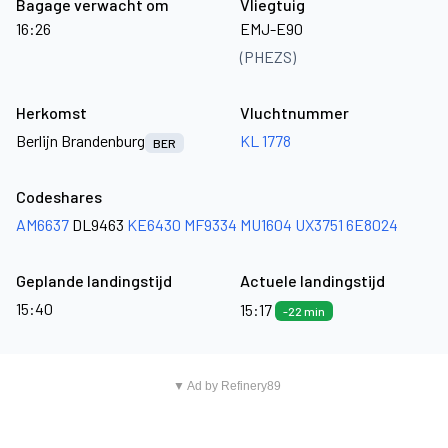
Bagage verwacht om
Vliegtuig
16:26
EMJ-E90
(PHEZS)
Herkomst
Vluchtnummer
Berlijn Brandenburg
KL 1778
BER
Codeshares
AM6637
DL9463
KE6430
MF9334
MU1604
UX3751
6E8024
Geplande landingstijd
Actuele landingstijd
15:40
15:17
-22 min
▼ Ad by Refinery89