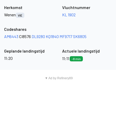
Herkomst
Vluchtnummer
Wenen
KL 1902
VIE
Codeshares
AM6443
CI8576
DL9280
KQ1840
MF9717
SK6805
Geplande landingstijd
Actuele landingstijd
11:20
11:11
-8 min
▼ Ad by Refinery89