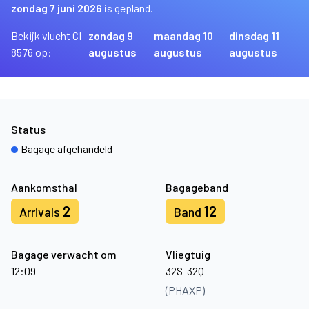
zondag 7 juni 2026
is gepland.
Bekijk vlucht CI
zondag 9
maandag 10
dinsdag 11
8576 op:
augustus
augustus
augustus
Status
Bagage afgehandeld
Aankomsthal
Bagageband
2
12
Arrivals
Band
Bagage verwacht om
Vliegtuig
12:09
32S-32Q
(PHAXP)