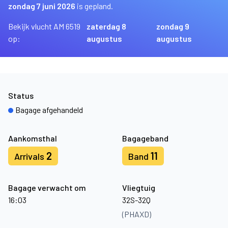
zondag 7 juni 2026
is gepland.
Bekijk vlucht AM 6519
zaterdag 8
zondag 9
op:
augustus
augustus
Status
Bagage afgehandeld
Aankomsthal
Bagageband
2
11
Arrivals
Band
Bagage verwacht om
Vliegtuig
16:03
32S-32Q
(PHAXD)