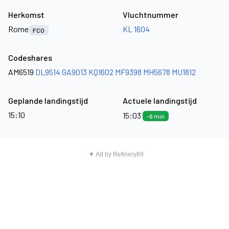
Herkomst
Vluchtnummer
Rome
KL 1604
FCO
Codeshares
AM6519
DL9514
GA9013
KQ1602
MF9398
MH5678
MU1812
Geplande landingstijd
Actuele landingstijd
15:10
15:03
-6 min
▼ Ad by Refinery89