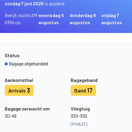
zondag 7 juni 2026
is gepland.
Bekijk vlucht AM
woensdag 5
donderdag 6
vrijdag 7
6359 op:
augustus
augustus
augustus
Status
Bagage afgehandeld
Aankomsthal
Bagageband
3
17
Arrivals
Band
Bagage verwacht om
Vliegtuig
20:46
32S-32Q
(PHAXT)