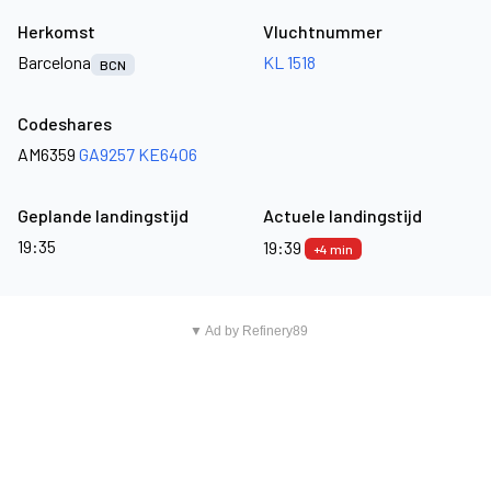
Herkomst
Vluchtnummer
Barcelona
KL 1518
BCN
Codeshares
AM6359
GA9257
KE6406
Geplande landingstijd
Actuele landingstijd
19:35
19:39
+4 min
▼ Ad by Refinery89