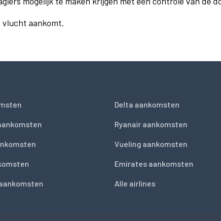
agiers mogelijk te maken krijgen met een controle van de 
n vlucht aankomt.
msten
Delta aankomsten
 aankomsten
Ryanair aankomsten
ankomsten
Vueling aankomsten
nkomsten
Emirates aankomsten
 aankomsten
Alle airlines