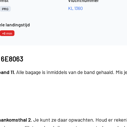
omst
Vluchtnummer
KL 1360
PRG
le landingstijd
+6 min
t 6E8063
band 11.
Alle bagage is inmiddels van de band gehaald. Mis 
aankomsthal 2.
Je kunt ze daar opwachten. Houd er reken