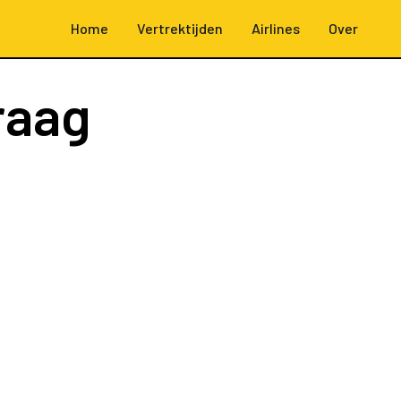
Home
Vertrektijden
Airlines
Over
raag