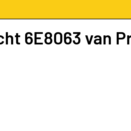
cht
6E8063
van P