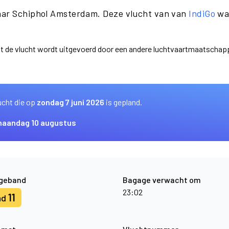
naar Schiphol Amsterdam. Deze vlucht van van
IndiGo
was
dat de vlucht wordt uitgevoerd door een andere luchtvaartmaatschap
ucht die op
zondag 7 juni 2026
is gepland.
aandag 10 augustus
geband
Bagage verwacht om
23:02
11
nd