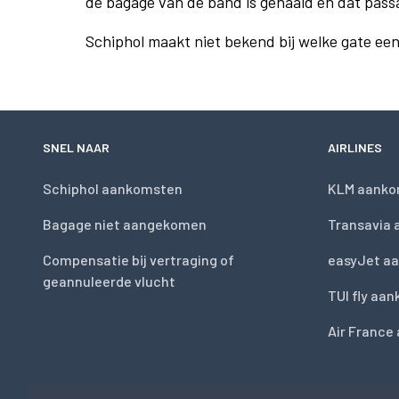
de bagage van de band is gehaald en dat pass
Schiphol maakt niet bekend bij welke gate ee
SNEL NAAR
AIRLINES
Schiphol aankomsten
KLM aanko
Bagage niet aangekomen
Transavia
Compensatie bij vertraging of
easyJet a
geannuleerde vlucht
TUI fly aa
Air France