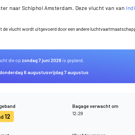
ster naar Schiphol Amsterdam. Deze vlucht van van
Ind
dat de vlucht wordt uitgevoerd door een andere luchtvaartmaatschap
ucht die op
zondag 7 juni 2026
is gepland.
donderdag 6 augustus
vrijdag 7 augustus
geband
Bagage verwacht om
12:29
12
nd