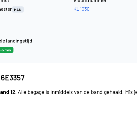
omst
Vluchtnummer
ester
KL 1030
MAN
le landingstijd
-5 min
t 6E3357
and 12.
Alle bagage is inmiddels van de band gehaald. Mis 