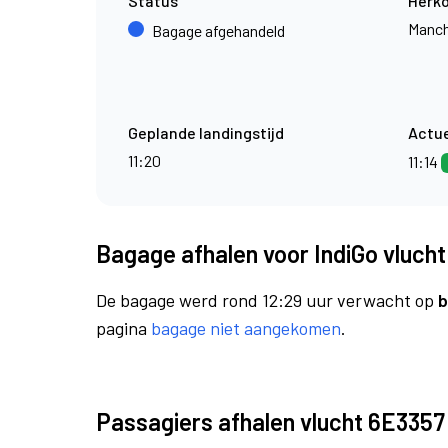
Status
Herk
Manch
Bagage afgehandeld
Geplande landingstijd
Actue
11:20
11:14
Bagage afhalen voor IndiGo vluch
De bagage werd rond 12:29 uur verwacht op
b
pagina
bagage niet aangekomen
.
Passagiers afhalen vlucht 6E3357