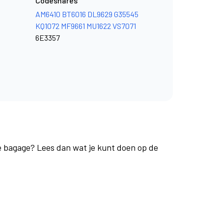
Codeshares
AM6410
BT6016
DL9629
G35545
KQ1072
MF9661
MU1622
VS7071
6E3357
je bagage? Lees dan wat je kunt doen op de