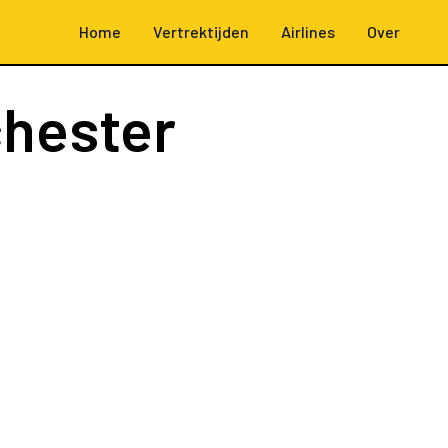
Home
Vertrektijden
Airlines
Over
hester