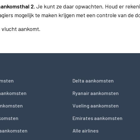
aankomsthal 2.
Je kunt ze daar opwachten. Houd er reken
agiers mogelijk te maken krijgen met een controle van de 
n vlucht aankomt.
msten
Delta aankomsten
 aankomsten
Ryanair aankomsten
ankomsten
Vueling aankomsten
nkomsten
Emirates aankomsten
 aankomsten
Alle airlines