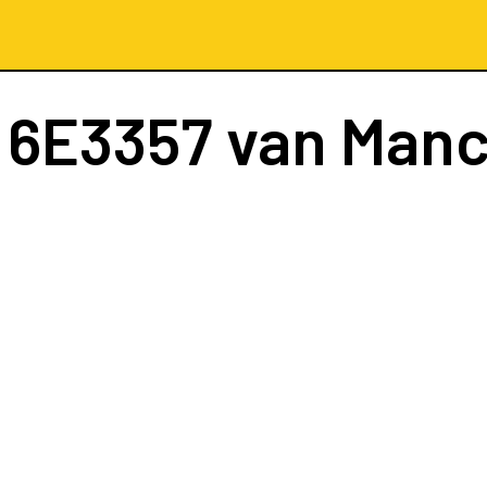
t
6E3357
van Manc