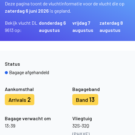
Deze pagina toont de vluchtinformatie voor de vlucht die op
zaterdag 6 juni 2026
is gepland.
Bekijk vlucht DL
donderdag 6
vrijdag 7
zaterdag 8
9613 op:
augustus
augustus
augustus
Status
Bagage afgehandeld
Aankomsthal
Bagageband
2
13
Arrivals
Band
Bagage verwacht om
Vliegtuig
13:39
32S-32Q
(PHAXE)