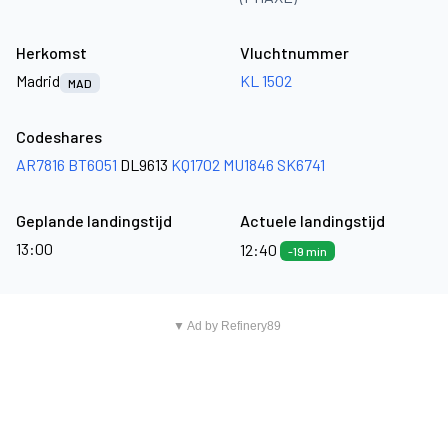
Herkomst
Vluchtnummer
Madrid
KL 1502
MAD
Codeshares
AR7816
BT6051
DL9613
KQ1702
MU1846
SK6741
Geplande landingstijd
Actuele landingstijd
13:00
12:40
-19 min
▼ Ad by Refinery89