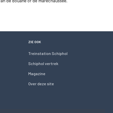
 van de douane of de marechaussee.
ZIE OOK
Treinstation Schiphol
Schiphol vertrek
Magazine
Over deze site