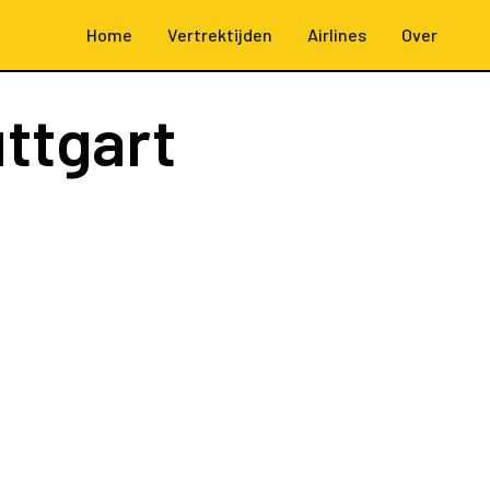
Home
Vertrektijden
Airlines
Over
ttgart