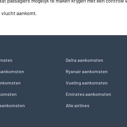
dat passagiers mogelijk te maken krijgen met een controle
n vlucht aankomt.
msten
Delta aankomsten
 aankomsten
Ryanair aankomsten
ankomsten
Vueling aankomsten
nkomsten
Emirates aankomsten
 aankomsten
Alle airlines