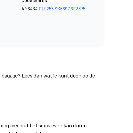
Codeshares
AM6434
DL9255
SK6697
6E3375
je bagage? Lees dan wat je kunt doen op de
ning mee dat het soms even kan duren