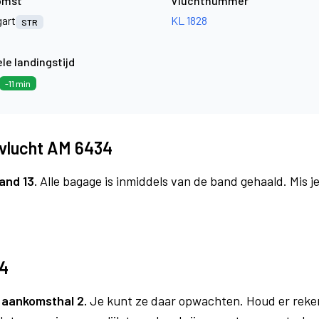
omst
Vluchtnummer
gart
KL 1828
STR
le landingstijd
-11 min
vlucht AM 6434
and 13.
Alle bagage is inmiddels van de band gehaald. Mis 
34
a
aankomsthal 2.
Je kunt ze daar opwachten. Houd er reke