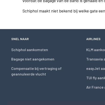
voordat de bagage van de band is gehaald en 
Schiphol maakt niet bekend bij welke gate ee
SNEL NAAR
AIRLINES
Schiphol aankomsten
KLM aanko
Bagage niet aangekomen
Transavia
Compensatie bij vertraging of
easyJet a
geannuleerde vlucht
TUI fly aa
Air France