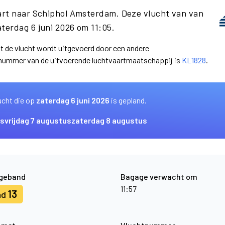
art naar Schiphol Amsterdam. Deze vlucht van van
terdag 6 juni 2026 om 11:05.
at de vlucht wordt uitgevoerd door een andere
nummer van de uitvoerende luchtvaartmaatschappij is
KL1828
.
ucht die op
zaterdag 6 juni 2026
is gepland.
us
vrijdag 7 augustus
zaterdag 8 augustus
geband
Bagage verwacht om
11:57
13
nd