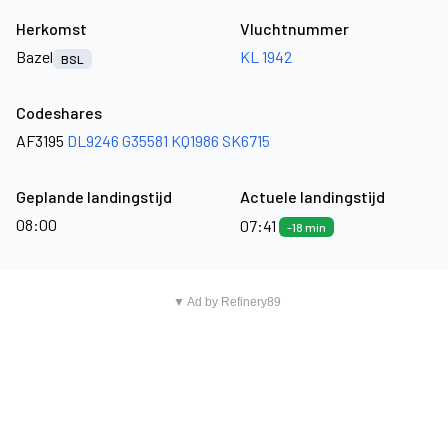
Herkomst
Vluchtnummer
Bazel
KL 1942
BSL
Codeshares
AF3195
DL9246
G35581
KQ1986
SK6715
Geplande landingstijd
Actuele landingstijd
08:00
07:41
-18 min
▼ Ad by Refinery89