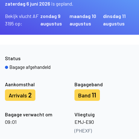
zaterdag 6 juni 2026
is gepland.
Bekijk vlucht AF
zondag 9
maandag 10
dinsdag 11
3195 op:
augustus
augustus
augustus
Status
Bagage afgehandeld
Aankomsthal
Bagageband
2
11
Arrivals
Band
Bagage verwacht om
Vliegtuig
09:01
EMJ-E90
(PHEXF)