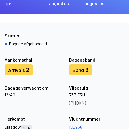
op:
augustus
augustus
Status
Bagage afgehandeld
Aankomsthal
Bagageband
2
9
Arrivals
Band
Bagage verwacht om
Vliegtuig
12:40
737-73H
(PHBXN)
Herkomst
Vluchtnummer
Glasgow
KL 936
GLA