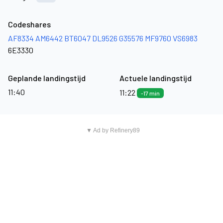
Codeshares
AF8334
AM6442
BT6047
DL9526
G35576
MF9760
VS6983
6E3330
Geplande landingstijd
Actuele landingstijd
11:40
11:22
-17 min
▼ Ad by Refinery89