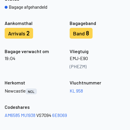
Bagage afgehandeld
Aankomsthal
Bagageband
2
8
Arrivals
Band
Bagage verwacht om
Vliegtuig
19:04
EMJ-E90
(PHEZM)
Herkomst
Vluchtnummer
Newcastle
KL 958
NCL
Codeshares
AM6585
MU1938
VS7094
6E8069