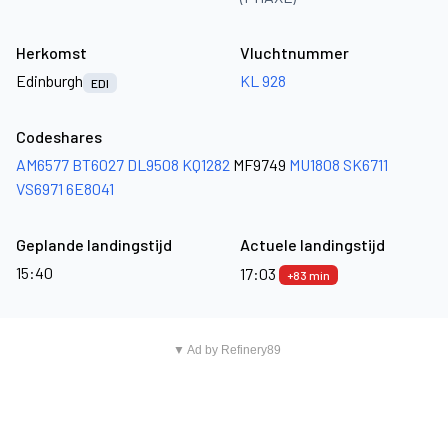
Herkomst
Vluchtnummer
Edinburgh
KL 928
EDI
Codeshares
AM6577
BT6027
DL9508
KQ1282
MF9749
MU1808
SK6711
VS6971
6E8041
Geplande landingstijd
Actuele landingstijd
15:40
17:03
+83 min
▼ Ad by Refinery89