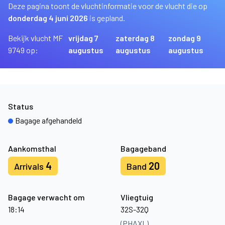
Deze pagina toont de vluchtinformatie voor de vlucht die op
donderdag 4 juni 2026
is gepland.
Bekijk vlucht MF
vrijdag 7
zaterdag 8
zondag 9
9749 op:
augustus
augustus
augustus
Status
Bagage afgehandeld
Aankomsthal
Bagageband
4
20
Arrivals
Band
Bagage verwacht om
Vliegtuig
18:14
32S-32Q
(PHAXL)