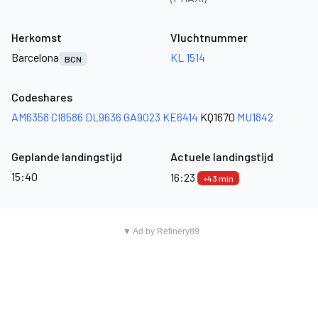
Herkomst
Vluchtnummer
Barcelona
KL 1514
BCN
Codeshares
AM6358
CI8586
DL9636
GA9023
KE6414
KQ1670
MU1842
Geplande landingstijd
Actuele landingstijd
15:40
16:23
+43 min
▼ Ad by Refinery89