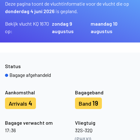
Deze pagina toont de vluchtinformatie voor de vlucht die op
donderdag 4 juni 2026
is gepland.
Bekijk vlucht KQ 1670
zondag 9
maandag 10
op:
augustus
augustus
Status
Bagage afgehandeld
Aankomsthal
Bagageband
4
19
Arrivals
Band
Bagage verwacht om
Vliegtuig
17:36
32S-32Q
(PHAXI)