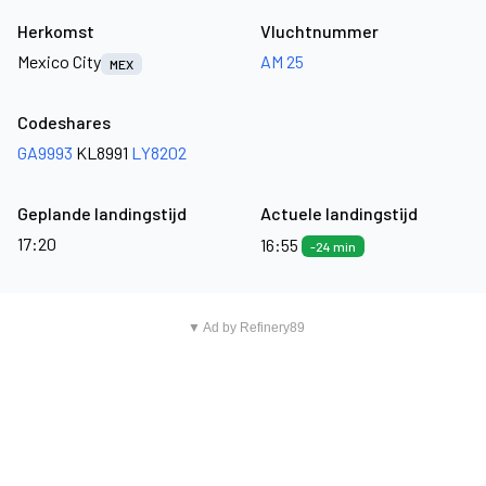
Herkomst
Vluchtnummer
Mexico City
AM 25
MEX
Codeshares
GA9993
KL8991
LY8202
Geplande landingstijd
Actuele landingstijd
17:20
16:55
-24 min
▼ Ad by Refinery89