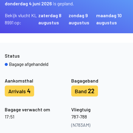
donderdag 4 juni 2026
is gepland.
Bekijk vlucht KL
zaterdag 8
zondag 9
maandag 10
8991 op:
augustus
augustus
augustus
Status
Bagage afgehandeld
Aankomsthal
Bagageband
4
22
Arrivals
Band
Bagage verwacht om
Vliegtuig
17:51
787-788
(N783AM)