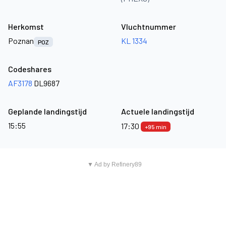
Herkomst
Vluchtnummer
Poznan
KL 1334
POZ
Codeshares
AF3178
DL9687
Geplande landingstijd
Actuele landingstijd
15:55
17:30
+95 min
▼ Ad by Refinery89