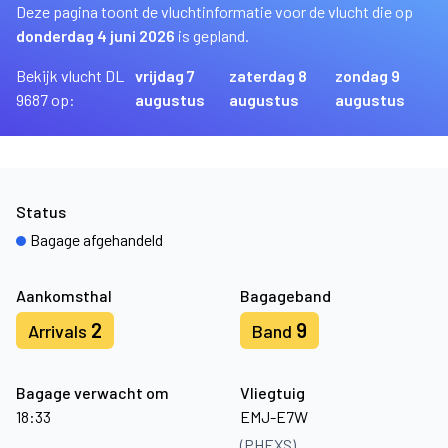
Deze pagina toont de vluchtinformatie voor de vlucht die op
donderdag 4 juni 2026
is gepland.
Bekijk vlucht DL
vrijdag 7
zaterdag 8
zondag 9
9687 op:
augustus
augustus
augustus
Status
Bagage afgehandeld
Aankomsthal
Bagageband
2
9
Arrivals
Band
Bagage verwacht om
Vliegtuig
18:33
EMJ-E7W
(PHEXS)