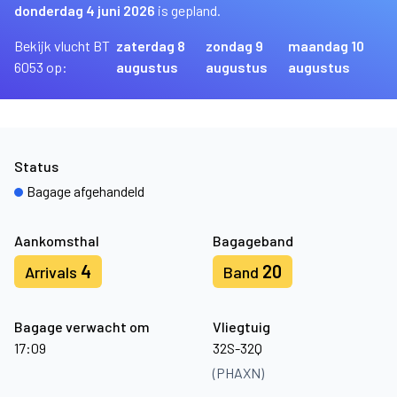
donderdag 4 juni 2026
is gepland.
Bekijk vlucht BT
zaterdag 8
zondag 9
maandag 10
6053 op:
augustus
augustus
augustus
Status
Bagage afgehandeld
Aankomsthal
Bagageband
4
20
Arrivals
Band
Bagage verwacht om
Vliegtuig
17:09
32S-32Q
(PHAXN)