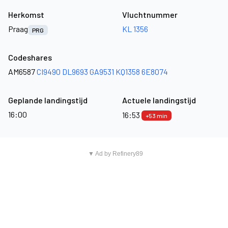
Herkomst
Vluchtnummer
Praag
KL 1356
PRG
Codeshares
AM6587
CI9490
DL9693
GA9531
KQ1358
6E8074
Geplande landingstijd
Actuele landingstijd
16:00
16:53
+53 min
▼ Ad by Refinery89