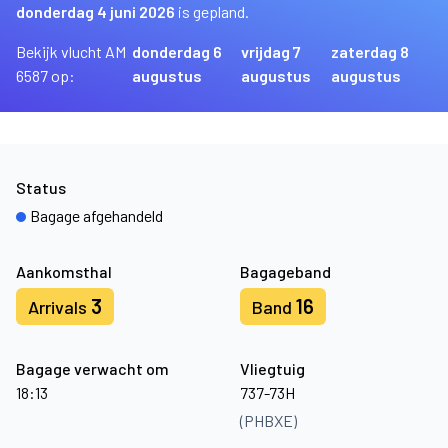
donderdag 4 juni 2026
is gepland.
Bekijk vlucht AM
donderdag 6
vrijdag 7
zaterdag 8
6587 op:
augustus
augustus
augustus
Status
Bagage afgehandeld
Aankomsthal
Bagageband
3
16
Arrivals
Band
Bagage verwacht om
Vliegtuig
18:13
737-73H
(PHBXE)