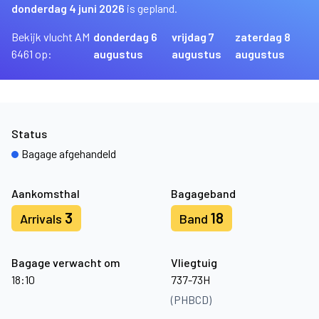
donderdag 4 juni 2026
is gepland.
Bekijk vlucht AM
donderdag 6
vrijdag 7
zaterdag 8
6461 op:
augustus
augustus
augustus
Status
Bagage afgehandeld
Aankomsthal
Bagageband
3
18
Arrivals
Band
Bagage verwacht om
Vliegtuig
18:10
737-73H
(PHBCD)