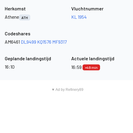
Herkomst
Vluchtnummer
Athene
KL 1954
ATH
Codeshares
AM6461
DL9499
KQ1576
MF9317
Geplande landingstijd
Actuele landingstijd
16:10
16:59
+49 min
▼ Ad by Refinery89