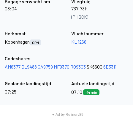
Bagage verwacht om
Vliegtuig
08:04
737-73H
(PHBCK)
Herkomst
Vluchtnummer
Kopenhagen
KL 1266
CPH
Codeshares
AM6377
DL9488
GA9759
MF9370
RO9303
SK6600
6E3311
Geplande landingstijd
Actuele landingstijd
07:25
07:10
-14 min
▼ Ad by Refinery89