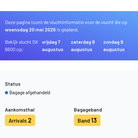
Deze pagina toont de vluchtinformatie voor de vlucht die op
woensdag 20 mei 2026
is gepland.
Bekijk vlucht SK
vrijdag 7
zaterdag 8
zondag 9
6600 op:
augustus
augustus
augustus
Status
Bagage afgehandeld
Aankomsthal
Bagageband
2
13
Arrivals
Band