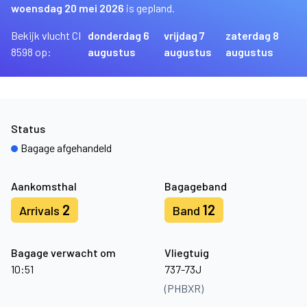
woensdag 20 mei 2026
is gepland.
Bekijk vlucht CI
donderdag 6
vrijdag 7
zaterdag 8
8598 op:
augustus
augustus
augustus
Status
Bagage afgehandeld
Aankomsthal
Bagageband
2
12
Arrivals
Band
Bagage verwacht om
Vliegtuig
10:51
737-73J
(PHBXR)