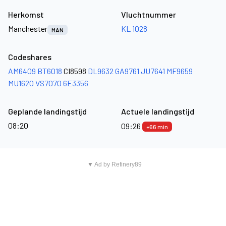
Herkomst
Vluchtnummer
Manchester
KL 1028
MAN
Codeshares
AM6409
BT6018
CI8598
DL9632
GA9761
JU7641
MF9659
MU1620
VS7070
6E3356
Geplande landingstijd
Actuele landingstijd
08:20
09:26
+66 min
▼ Ad by Refinery89