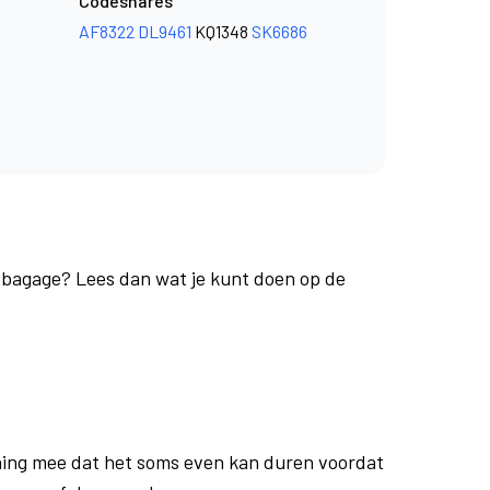
Codeshares
AF8322
DL9461
KQ1348
SK6686
e bagage? Lees dan wat je kunt doen op de
ing mee dat het soms even kan duren voordat