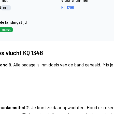
omst
Vluchtnummer
d
KL 1296
BLL
le landingstijd
-10 min
s vlucht KQ 1348
and 9.
Alle bagage is inmiddels van de band gehaald. Mis j
aankomsthal 2.
Je kunt ze daar opwachten. Houd er reken