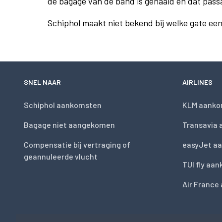
de bagage van de band is gehaald en dat pass
Schiphol maakt niet bekend bij welke gate ee
SNEL NAAR
AIRLINES
Schiphol aankomsten
KLM aanko
Bagage niet aangekomen
Transavia
Compensatie bij vertraging of
easyJet a
geannuleerde vlucht
TUI fly aa
Air France