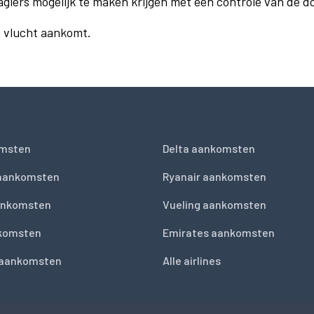
agiers mogelijk te maken krijgen met een controle van de 
n vlucht aankomt.
msten
Delta aankomsten
 aankomsten
Ryanair aankomsten
ankomsten
Vueling aankomsten
nkomsten
Emirates aankomsten
 aankomsten
Alle airlines