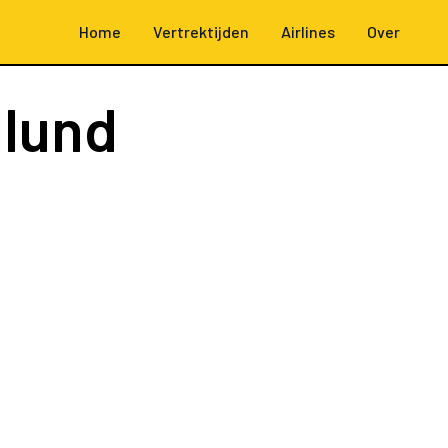
Home
Vertrektijden
Airlines
Over
llund