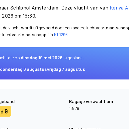
 naar Schiphol Amsterdam. Deze vlucht van van
Kenya A
i 2026 om 15:30.
dat de vlucht wordt uitgevoerd door een andere luchtvaartmaatschapp
e luchtvaartmaatschappij is
KL1296
.
ucht die op
dinsdag 19 mei 2026
is gepland.
donderdag 6 augustus
vrijdag 7 augustus
geband
Bagage verwacht om
16:26
9
nd