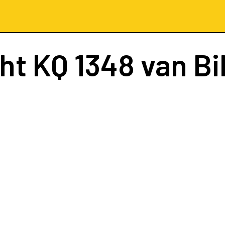
cht
KQ 1348
van Bi