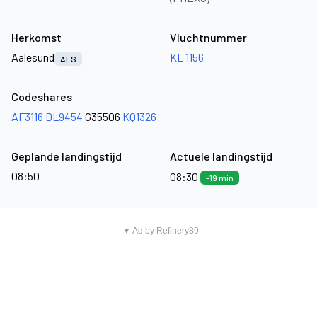
Herkomst
Vluchtnummer
Aalesund
KL 1156
AES
Codeshares
AF3116
DL9454
G35506
KQ1326
Geplande landingstijd
Actuele landingstijd
08:50
08:30
-19 min
▼ Ad by Refinery89