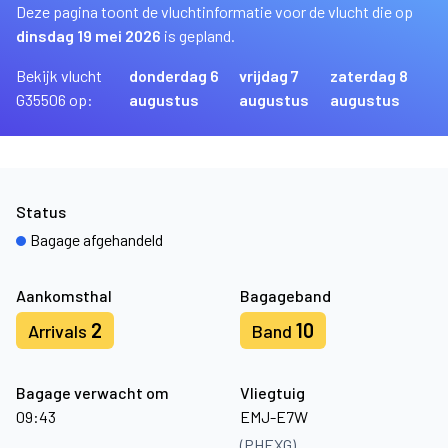
Deze pagina toont de vluchtinformatie voor de vlucht die op
dinsdag 19 mei 2026
is gepland.
Bekijk vlucht
donderdag 6
vrijdag 7
zaterdag 8
G35506 op:
augustus
augustus
augustus
Status
Bagage afgehandeld
Aankomsthal
Bagageband
2
10
Arrivals
Band
Bagage verwacht om
Vliegtuig
09:43
EMJ-E7W
(PHEXG)