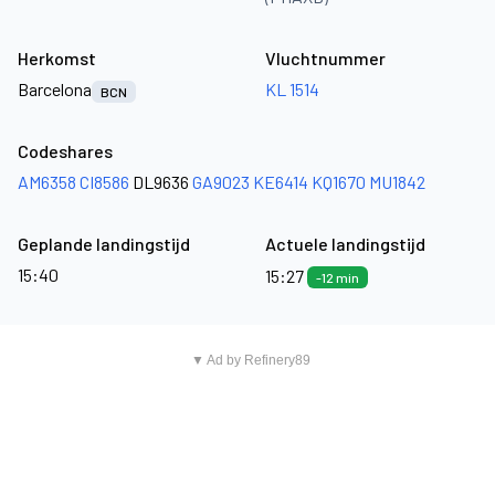
Herkomst
Vluchtnummer
Barcelona
KL 1514
BCN
Codeshares
AM6358
CI8586
DL9636
GA9023
KE6414
KQ1670
MU1842
Geplande landingstijd
Actuele landingstijd
15:40
15:27
-12 min
▼ Ad by Refinery89