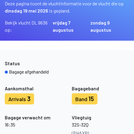
Deze pagina toont de vluchtinformatie voor de vlucht die op
dinsdag 19 mei 2026
is gepland.
Bekijk vlucht DL 9636
vrijdag 7
zondag 9
op:
augustus
augustus
Status
Bagage afgehandeld
Aankomsthal
Bagageband
3
15
Arrivals
Band
Bagage verwacht om
Vliegtuig
16:35
32S-32Q
(PHAXB)