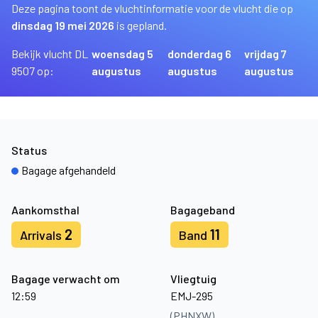
Deze pagina toont de vluchtinformatie voor de vlucht die op
dinsdag 19 mei 2026
is gepland.
Bekijk vlucht DL
woensdag 5
donderdag 6
vrijdag 7
9507 op:
augustus
augustus
augustus
Status
Bagage afgehandeld
Aankomsthal
Bagageband
2
11
Arrivals
Band
Bagage verwacht om
Vliegtuig
12:59
EMJ-295
(PHNXW)