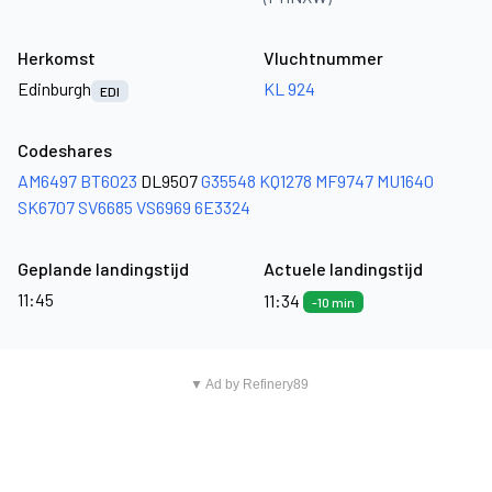
Herkomst
Vluchtnummer
Edinburgh
KL 924
EDI
Codeshares
AM6497
BT6023
DL9507
G35548
KQ1278
MF9747
MU1640
SK6707
SV6685
VS6969
6E3324
Geplande landingstijd
Actuele landingstijd
11:45
11:34
-10 min
▼ Ad by Refinery89