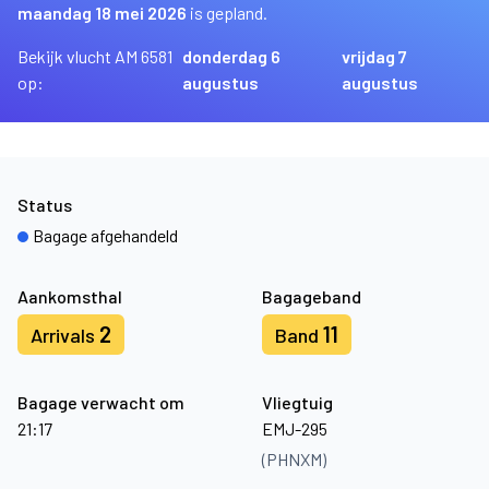
maandag 18 mei 2026
is gepland.
Bekijk vlucht AM 6581
donderdag 6
vrijdag 7
op:
augustus
augustus
Status
Bagage afgehandeld
Aankomsthal
Bagageband
2
11
Arrivals
Band
Bagage verwacht om
Vliegtuig
21:17
EMJ-295
(PHNXM)