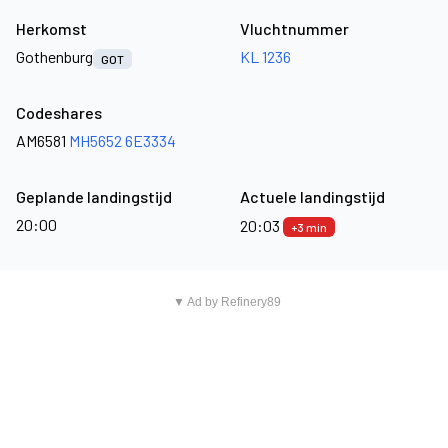
Herkomst
Vluchtnummer
Gothenburg
KL 1236
GOT
Codeshares
AM6581
MH5652
6E3334
Geplande landingstijd
Actuele landingstijd
20:00
20:03
+3 min
▼ Ad by Refinery89