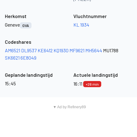
Herkomst
Vluchtnummer
Geneve
KL 1934
GVA
Codeshares
AM6521
DL9537
KE6412
KQ1930
MF9621
MH5644
MU1788
SK6621
6E8049
Geplande landingstijd
Actuele landingstijd
15:45
16:11
+26 min
▼ Ad by Refinery89