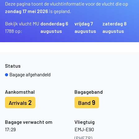
Deze pagina toont de vluchtinformatie voor de vlucht die op
zondag 17 mei 2026
is gepland.
Bekijk vlucht MU
donderdag 6
vrijdag 7
zaterdag 8
1788 op:
augustus
augustus
augustus
Status
Bagage afgehandeld
Aankomsthal
Bagageband
2
9
Arrivals
Band
Bagage verwacht om
Vliegtuig
17:29
EMJ-E90
(PHEZR)