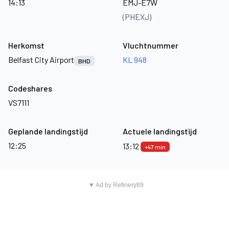
14:13
EMJ-E7W
(PHEXJ)
Herkomst
Vluchtnummer
Belfast City Airport
KL 948
BHD
Codeshares
VS7111
Geplande landingstijd
Actuele landingstijd
12:25
13:12
+47 min
▼ Ad by Refinery89