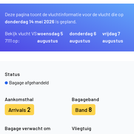
Deze pagina toont de vluchtinformatie voor de vlucht die op
donderdag 14 mei 2026
is gepland.
Bekijk vlucht VS
woensdag 5
donderdag 6
vrijdag 7
7111 op:
augustus
augustus
augustus
Status
Bagage afgehandeld
Aankomsthal
Bagageband
2
8
Arrivals
Band
Bagage verwacht om
Vliegtuig