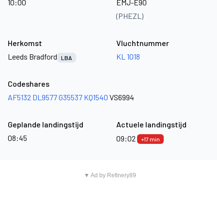
10:00
EMJ-E90
(PHEZL)
Herkomst
Vluchtnummer
Leeds Bradford
KL 1018
LBA
Codeshares
AF5132
DL9577
G35537
KQ1540
VS6994
Geplande landingstijd
Actuele landingstijd
08:45
09:02
+17 min
▼ Ad by Refinery89