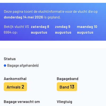
Deze pagina toont de vluchtinformatie voor de vlucht die op
donderdag 14 mei 2026
is gepland.
Bekijk vlucht VS
zaterdag 8
zondag 9
maandag 10
6994 op:
augustus
augustus
augustus
Status
Bagage afgehandeld
Aankomsthal
Bagageband
2
13
Arrivals
Band
Bagage verwacht om
Vliegtuig