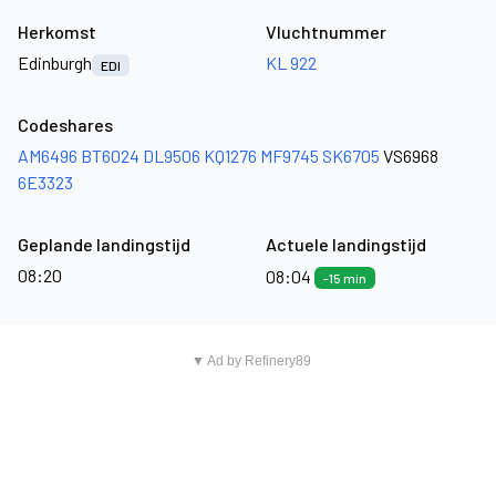
Herkomst
Vluchtnummer
Edinburgh
KL 922
EDI
Codeshares
AM6496
BT6024
DL9506
KQ1276
MF9745
SK6705
VS6968
6E3323
Geplande landingstijd
Actuele landingstijd
08:20
08:04
-15 min
▼ Ad by Refinery89