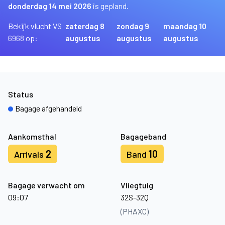
donderdag 14 mei 2026
is gepland.
Bekijk vlucht VS
zaterdag 8
zondag 9
maandag 10
6968 op:
augustus
augustus
augustus
Status
Bagage afgehandeld
Aankomsthal
Bagageband
2
10
Arrivals
Band
Bagage verwacht om
Vliegtuig
09:07
32S-32Q
(PHAXC)