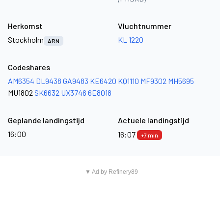
Herkomst
Vluchtnummer
Stockholm
KL 1220
ARN
Codeshares
AM6354
DL9438
GA9483
KE6420
KQ1110
MF9302
MH5695
MU1802
SK6632
UX3746
6E8018
Geplande landingstijd
Actuele landingstijd
16:00
16:07
+7 min
▼ Ad by Refinery89