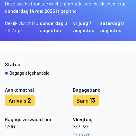
Deze pagina toont de vluchtinformatie voor de vlucht die op
donderdag 14 mei 2026
is gepland.
Bekijk vlucht MU
donderdag 6
vrijdag 7
zaterdag 8
1802 op:
augustus
augustus
augustus
Status
Bagage afgehandeld
Aankomsthal
Bagageband
2
13
Arrivals
Band
Bagage verwacht om
Vliegtuig
17:10
737-73H
(PHBXB)