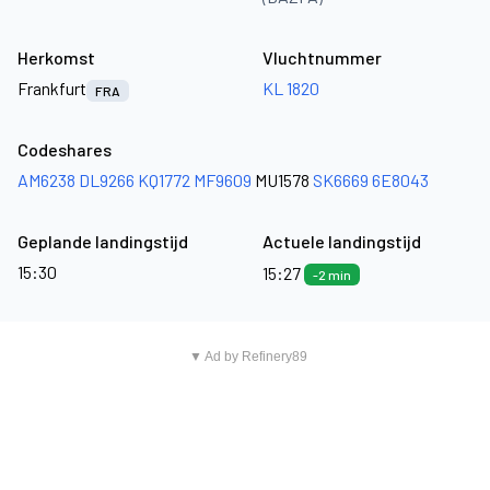
Herkomst
Vluchtnummer
Frankfurt
KL 1820
FRA
Codeshares
AM6238
DL9266
KQ1772
MF9609
MU1578
SK6669
6E8043
Geplande landingstijd
Actuele landingstijd
15:30
15:27
-2 min
▼ Ad by Refinery89