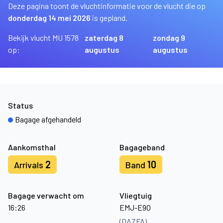
Deze pagina toont de vluchtinformatie voor de vlucht die op
donderdag 14 mei 2026
is gepland.
Bekijk vlucht MU 1578
zaterdag 8
zondag 9
op:
augustus
augustus
Status
Bagage afgehandeld
Aankomsthal
Bagageband
2
10
Arrivals
Band
Bagage verwacht om
Vliegtuig
16:26
EMJ-E90
(DAZFA)